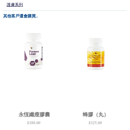
護膚系列
其他客戶還會購買..
永恆纖瘦膠囊
蜂膠（丸）
$380.00
$325.00