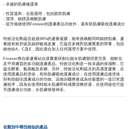
-
卓越的肌膚修護液
-
性質溫和，全面適用，包括眼部肌膚
-
潔淨、鎮靜及喚醒肌膚
-
提升後續使用Forever的護膚產品功效外，還有助肌膚吸收護膚成分
特效活化劑藴含超過98%的蘆薈凝膠，能有效喚醒同時鎮靜肌膚。蘆
薈能有效舒緩及鎮靜敏感皮膚，它藴含多種對肌膚重要的營養，包括
維他命A、C及E，因此適合加入任何護理方案中使用。
Forever將自家蘆薈結合尿囊素研創出能令肌膚變得更完美、能軟化
及平滑膚質的多功能護膚產品。特效活化劑是一枝卓越的保濕劑，它
藴含酵素、氨基酸及多糖。另外，特效活化劑藴含的高濃度蘆薈，在
使用護膚品前塗抹，有助肌膚吸收護膚成分；在使用護膚品後塗抹，
則有助鎖住護膚成分的功效。這個步驟將會成為你最愛的一道日常護
膚程序，因為在使用時能令肌膚即時感覺清爽舒適，在使用後也可提
升護膚成分功效，令肌膚煥發神采。
在類別中尋找相似的產品